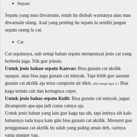
Sepatu
Sepatu yang mau diwarnain, entah itu diubah warnanya atau mau
diwarnain ulang. Asal yang penting itu sepatu lu sendiri jangan
sepatu orang lu cat.
Cat
Cat sepatunya, nah setiap bahan sepatu mempunyai jenis cat yang
berbeda juga. Nih gue jelasin.
Untuk jenis bahan sepatu Kanvas:
Bisa gunain cat akrilik
opaque, atau bisa juga gunain cat minyak. Tapi lebih gue saranin
gunain cat akrilik aja terus campurin air dikit.
Biar
d
ikit banget kaya 3:1
kaga terlalu cair dan keringnya cepet.
Untuk jenis bahas sepatu Kulit:
Bisa gunain cat minyak, jagan
dicampurin apa-apa jadi cuma catnya aja.
Untuk jenis bahan yang lain gue kaga tau sih, tapi intinya sih kalo
bahannya rada kaya kain gitu bisa gunain cat akrilik. Menurut gue
penggunaan cat akrilik itu udah yang paling aman deh, carinya
yang opaque yaa.