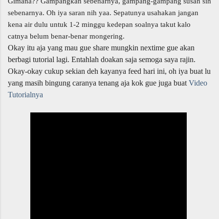
Gimana?? Gampangkan sebenarnya, gampang-gampang susah sih
sebenarnya. Oh iya saran nih yaa. Sepatunya usahakan jangan
kena air dulu untuk 1-2 minggu kedepan soalnya takut kalo
catnya belum benar-benar mongering.
Okay itu aja yang mau gue share mungkin nextime gue akan
berbagi tutorial lagi. Entahlah doakan saja semoga saya rajin
.
Okay-okay cukup sekian deh kayanya feed hari ini, oh iya buat lu
yang masih bingung caranya tenang aja kok gue juga buat
Video
Tutorialnya