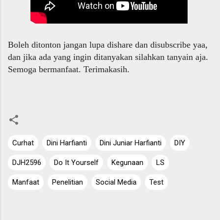
Boleh ditonton
jangan lupa dishare dan disubscribe yaa,
dan jika ada yang ingin ditanyakan silahkan tanyain aja.
Semoga bermanfaat. Terimakasih.
Curhat
Dini Harfianti
Dini Juniar Harfianti
DIY
DJH2596
Do It Yourself
Kegunaan
LS
Manfaat
Penelitian
Social Media
Test
C