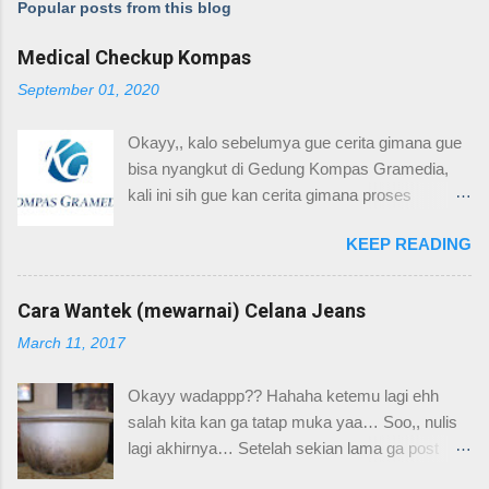
Popular posts from this blog
Medical Checkup Kompas
September 01, 2020
Okayy,, kalo sebelumya gue cerita gimana gue
bisa nyangkut di Gedung Kompas Gramedia,
kali ini sih gue kan cerita gimana proses
Medical Checkup nya Kompas Gramedia,
KEEP READING
mungkin dari kalian ada yang belum pernah
sama sekali Medical Cehckup dan rada
khawatir gituu tapi selaw kalo kalian ngerasa
Cara Wantek (mewarnai) Celana Jeans
sehat sih InsyaAllah hasilnya juga sehat.
March 11, 2017
Awalnya sih buat proses Medical Checkup
kalian akan nerima email dari Kompasnya
Okayy wadappp?? Hahaha ketemu lagi ehh
langsung buat jadwal kapan MCU nya dan
salah kita kan ga tatap muka yaa… Soo,, nulis
terkadang ada lampiran yang harus kalian print
lagi akhirnya… Setelah sekian lama ga post
sendiri. waktu itu sih gue kaga soalnya HRD
artikel. Oh iya this time gue mau bagi-bagi ilmu
gue udah CS sama orang Carolus sepertinya