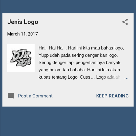
rebus biar empuk dan bisa dimakan. Bubuk
Wantek Bubuk wantek yang sesuai sama
warna jeans yang mau lu wantek yakali jeans
Jenis Logo
lu merah ter...
March 11, 2017
Hai.. Hai Haii.. Hari ini kita mau bahas logo,
Yupp udah pada sering denger kan logo.
Sering denger tapi pengertian nya banyak
yang belom tau hahaha. Hari ini kita akan
kupas tentang Logo. Cuss… Logo adalah
lambang atau simbol khusus yang mewakili
suatu perusahaan atau organisasi. Sebuah
KEEP READING
Post a Comment
logo bisa berupa nama, lambang atau elemen
grafis lain yang ditampilkan secara visual.
Sebuah logo diciptakan sebagai identitas
agar unik dan mudah dibedakan dengan
perusahaan kompetitor/pesaing. sumber :
www.desainstudio.com Yupp,, logo itu simbol