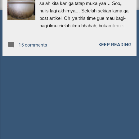
salah kita kan ga tatap muka yaa… Soo,,
nulis lagi akhirnya… Setelah sekian lama ga
post artikel. Oh iya this time gue mau bagi-
bagi ilmu cielah ilmu bhahah, bukan ilmu sih
lebih tepatnya tips dan pengalaman waktu
gue ngewantek celana jeans gue sendiri
KEEP READING
15 comments
yaiyalah masa celana jeans tetangga. Jadi
wantek jeans itu susah-susah gampang.
Susahnya itu di niatnya jadi udah niat dari
kapan tahun tapi.. yaa gitu dan gampangnya
di pengerjaannya. Hahaha…. Okay langsung
aja yaa gue bagi pengalaman gue cara
ngewantek jeans ga osah basa-basi ntar jadi
basi beneran. Buat bahan-bahannya sih yang
lu perluin itu adalah : Panci Panci sendiri yaa
jangan panci tetangga ntar kalo tetangga lu
mau ngerebus singkong kan bisa berabe,
pancinya kita gunain buat tempat ngerendem
jeansnya. Soalnya jeansnya itu akan kita